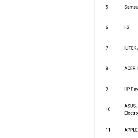
5
Samsu
6
LG
7
ILITEK
8
ACER;
9
HP Pavi
ASUS; 
10
Electro
11
APPLE;