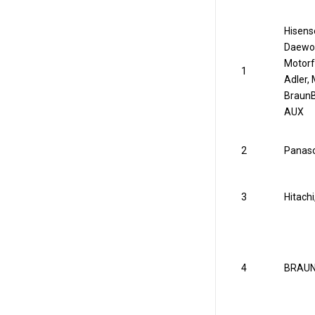
Hisens
Daewoo
Motorfa
1
Adler,
BraunB
AUX
2
Panaso
3
Hitachi
4
BRAUN,