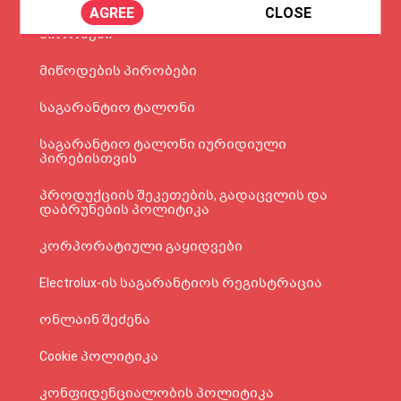
AGREE
CLOSE
ვებგვერდის მოხმარების წესები და
პირობები
მიწოდების პირობები
საგარანტიო ტალონი
საგარანტიო ტალონი იურიდიული
პირებისთვის
პროდუქციის შეკეთების, გადაცვლის და
დაბრუნების პოლიტიკა
კორპორატიული გაყიდვები
Electrolux-ის საგარანტიოს რეგისტრაცია
ონლაინ შეძენა
Cookie პოლიტიკა
კონფიდენციალობის პოლიტიკა