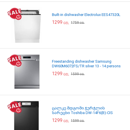
Built-in dishwasher Electrolux EES47320L
1299
1759
GEL
GEL
Freestanding dishwasher Samsung
DW60M6072FS/TR silver 13 - 14 persons
1299
1599
GEL
GEL
ცალკე მდგომი ჭურჭლის
სარეცხი Toshiba DW-14F6(B)-CIS
1299
1599
GEL
GEL