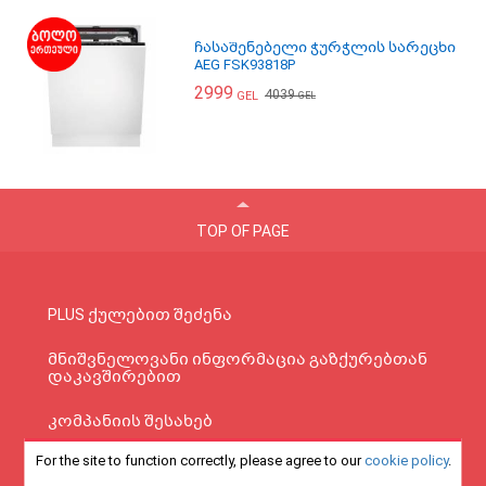
ჩასაშენებელი ჭურჭლის სარეცხი
AEG FSK93818P
2999
4039
GEL
GEL
TOP OF PAGE
PLUS ქულებით შეძენა
მნიშვნელოვანი ინფორმაცია გაზქურებთან
დაკავშირებით
კომპანიის შესახებ
For the site to function correctly, please agree to our
cookie policy
.
ონლაინ განვადება