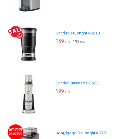
Grinder DeLonghi KG210
159
199
GEL
GEL
Grinder Cuisinart SG6SE
199
GEL
საფქვავი DeLonghi KG79