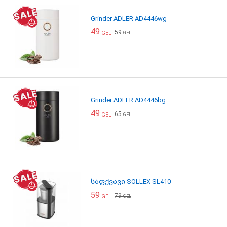
Grinder ADLER AD4446wg
49
59
GEL
GEL
Grinder ADLER AD4446bg
49
65
GEL
GEL
საფქვავი SOLLEX SL410
59
79
GEL
GEL