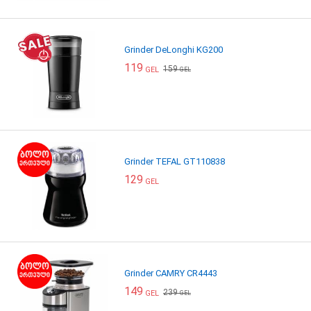
Grinder DeLonghi KG200
119
159
GEL
GEL
Grinder TEFAL GT110838
129
GEL
Grinder CAMRY CR4443
149
239
GEL
GEL