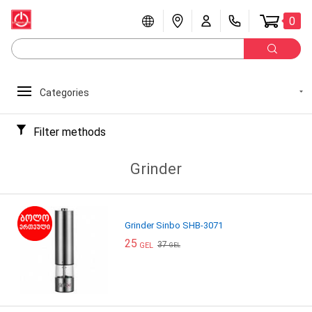
0
Categories
Filter methods
Grinder
Grinder Sinbo SHB-3071
25
37
GEL
GEL