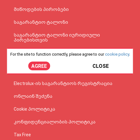
მიწოდების პირობები
საგარანტიო ტალონი
საგარანტიო ტალონი იურიდიული
პირებისთვის
პროდუქციის შეკეთების, გადაცვლის და
For the site to function correctly, please agree to our
cookie policy
.
დაბრუნების პოლიტიკა
AGREE
CLOSE
კორპორატიული გაყიდვები
Electrolux-ის საგარანტიოს რეგისტრაცია
ონლაინ შეძენა
Cookie პოლიტიკა
კონფიდენციალობის პოლიტიკა
Tax Free