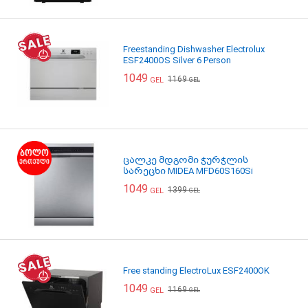
Freestanding Dishwasher Electrolux
ESF2400OS Silver 6 Person
1049
1169
GEL
GEL
ცალკე მდგომი ჭურჭლის
სარეცხი MIDEA MFD60S160Si
1049
1399
GEL
GEL
Free standing ElectroLux ESF2400OK
1049
1169
GEL
GEL