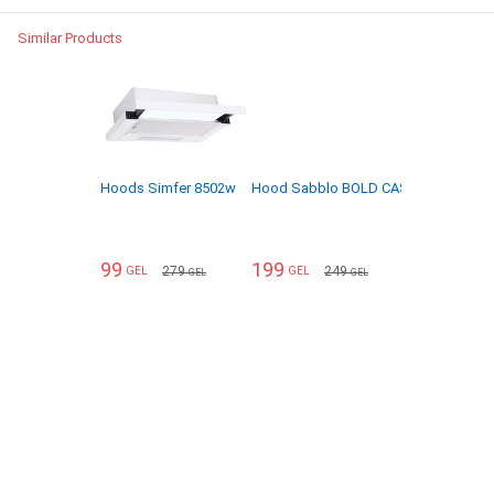
Similar Products
Hoods Simfer 8502w
Hood Sabblo BOLD CASA 60 IX (H60MIN
99
199
279
249
GEL
GEL
GEL
GEL