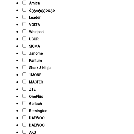
Amica
მეგატექნიკა
Leader
VOLTA
Whirlpool
UGUR
SIGMA
Janome
Pantum
Shark & Ninja
1MORE
MASTER
ZTE
OnePlus
Gerlach
Remington
DAEWOO
DAEWOO
AKG