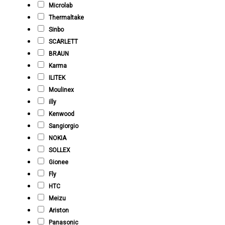
Microlab
Thermaltake
Sinbo
SCARLETT
BRAUN
Karma
ILITEK
Moulinex
illy
Kenwood
Sangiorgio
NOKIA
SOLLEX
Gionee
Fly
HTC
Meizu
Ariston
Panasonic