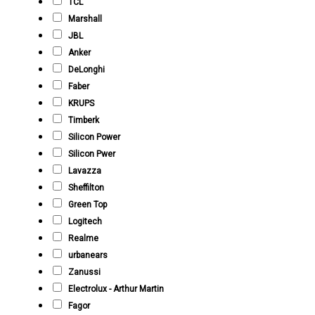
TCL
Marshall
JBL
Anker
DeLonghi
Faber
KRUPS
Timberk
Silicon Power
Silicon Pwer
Lavazza
Sheffilton
Green Top
Logitech
Realme
urbanears
Zanussi
Electrolux - Arthur Martin
Fagor