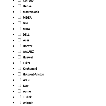
Corredo
Hansa
MasterCook
MIDEA
Dixi
MIRA
DELL
Acer
Hoover
GALANZ
Huawei
Elikor
Kitchenaid
Hotpoint-Ariston
ASUS
Sven
Acme
TP-link
A4-tech