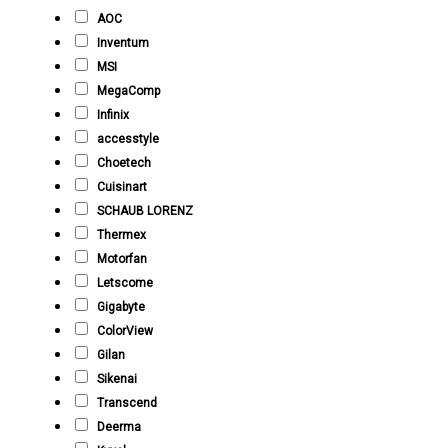
AOC
Inventum
MSI
MegaComp
Infinix
accesstyle
Choetech
Cuisinart
SCHAUB LORENZ
Thermex
Motorfan
Letscome
Gigabyte
ColorView
Gilan
Sikenai
Transcend
Deerma