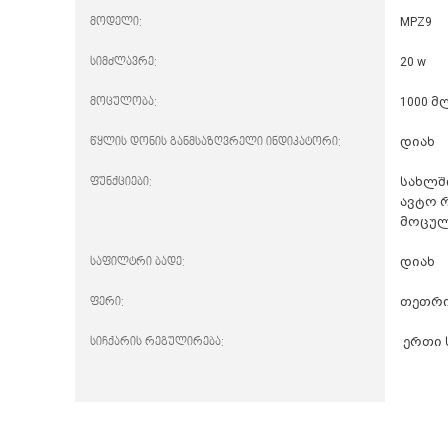
მოდელი:
MPZ9
სიმძლავრე:
20 w
მოცულობა:
1000 მ
წყლის დონის განმსაზღვრელი ინდიკატორი:
დიახ
ფუნქციები:
სახლშ
ავტო 
მოცულ
საფილტრი ბადე:
დიახ
ფერი:
თეთრ
სიჩქარის რეგულირება:
ერთი 