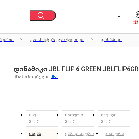
ავარი
კომპიუტერული ტექნიკა
დინამიკი
დინამიკი JBL FLIP 6 GREEN JBLFLIP6G
მწარმოებელი
JBL
შავი
წითელი
ლურჯი
329 ₾
329 ₾
329 ₾
მწვანე
ვარდისფერი
ცისფერი