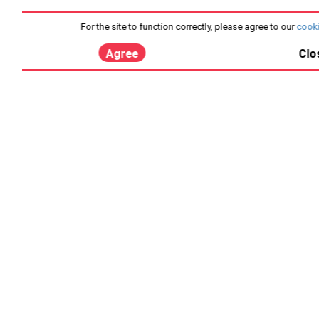
For the site to function correctly, please agree to our
cooki
Agree
Clo