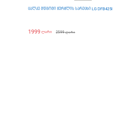
ცალკე მდგომი ჭურჭლის სარეცხი LG DFB425FP.APZPARA
1999
2599
ლარი
ლარი