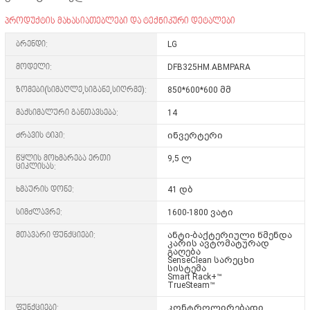
პროდუქტის მახასიათებლები და ტექნიკური დეტალები
ბრენდი:
LG
მოდელი:
DFB325HM.ABMPARA
ზომები(სიმაღლე,სიგანე,სიღრმე):
850*600*600 მმ
მაქსიმალური განთავსება:
14
ძრავის ტიპი:
ინვერტერი
წყლის მოხმარება ერთი
9,5 ლ
ციკლისას:
ხმაურის დონე:
41 დბ
სიმძლავრე:
1600-1800 ვატი
მთავარი ფუნქციები:
ანტი-ბაქტერიული წმენდა
კარის ავტომატურად
გაღება
SenseClean სარეცხი
სისტემა
Smart Rack+™
TrueSteam™
ფუნქციები:
კონტროლირებადი