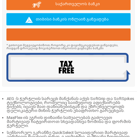
საქართველოს ბანკი
თიბისი ბანკის ონლაინ განვადება
* გთხოვთ შეგვატყობინოთ, როგორც კი დაგიმტკიცდებათ განვადება,
რადგან დროულად მოვახერხოთ ინვოისის გაგზავნა ბანკში
AEG -ს ჭურჭლის სარეცხ მანქანას აქვს
SoftGrip
და
SoftSpikes
ტექნოლოგიები, რომელიც საიმედოდ აფიქსირებს
ჭიქებს, იცავს მათ დაზიანებისგან და უზრუნველყოფს
დელიკატური მინის ჭურჭლის უსაფრთხო გარეცხვას.
MaxiFlex-ის უჯრის დიზაინი საშუალებას გაძლევთ
მარტივად ჩატვირთოთ სხვადასხვა ზომისა და ფორმის
ჭურჭელი.
სენსორულ ეკრანზე QuickSelect სლაიდერით მარტივად
აირჩიეთ რეცხვის დრო. ეკომეტრი კი მწვანე ზოლებით