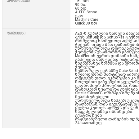
პროგრამები:
160 წთ
90 წთ
60 წთ
AUTO Sense
ეკო
Machine Care
Quick 30 წთ
ფუნქციები:
AEG -ს ჭურჭლის სარეცხ მანქა
აქვს
SoftGrip
და
SoftSpikes
ტექნო
რომელიც საიმედოდ აფიქსი
ჭიქებს, იცავს მათ დაზიანები
უზრუნველყოფს დელიკატური
ჭურჭლის უსაფრთხო გარეცხვ
MaxiFlex-ის უჯრის დიზაინი სა
გაძლევთ მარტივად ჩატვირ
სხვადასხვა ზომისა და ფორმ
ჭურჭელი.
სენსორულ ეკრანზე QuickSelect
სლაიდერით მარტივად აირჩ
რეცხვის დრო. ეკომეტრი კი მ
ზოლებით გაჩვენებთ ყველაზ
ეკონომიურ პროგრამას, რათ
დაზოგოთ წყალი და ენერგია.
SatelliteClean® - ორმაგი ბრუნვ
შესასხურებელი
უზრუნველყოფს
სამჯერ უკეთ
დაფარვას
, რის შედეგადაც წ
ყველა კუთხეს აღწევს და ჭუ
საფუძვლიანად იწმინდება.
ექსტრა ჩუმი
დაგვიანებული დაწყების ფუნქ
24 საათამდე