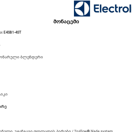
მონაცემი
lux
E4SB1-4ST
4
ონარული ბლენდერი
იკი
არე
ნელი, უჟანგავი ფოლადის პირები / TruFlow® blade system