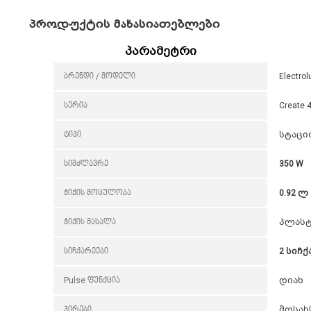
პროდუქტის მახასიათებლები
პარამეტრი
ბრენდი / მოდელი
Electro
სერია
Create 
ტიპი
სტაცი
სიმძლავრე
350 W
ჭიქის მოცულობა
0.92 ლ
ჭიქის მასალა
პლასტ
სიჩქარეები
2 სიჩქ
Pulse ფუნქცია
დიახ
პირები
მოსახს