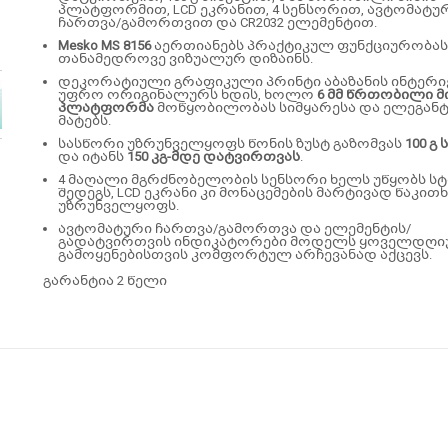
პლატფორმით, LCD ეკრანით, 4 სენსორით, ავტომატუ
ჩართვა/გამორთვით და CR2032 ელემენტით.
Mesko MS 8156
აერთიანებს პრაქტიკულ ფუნქციურობას
თანამედროვე ვიზუალურ დიზაინს.
დეკორატიული გრაფიკული პრინტი აბაზანის ინტერ
უფრო ორიგინალურს ხდის, ხოლო
6 მმ წრთობილი მ
პლატფორმა
მოწყობილობას სიმყარესა და ელეგან
მატებს.
სასწორი უზრუნველყოფს წონის ზუსტ გაზომვას
100 გ
და იტანს
150 კგ-მდე დატვირთვას
.
4 მაღალი მგრძნობელობის სენსორი ხელს უწყობს ს
შედეგს, LCD ეკრანი კი მონაცემების მარტივად წაკით
უზრუნველყოფს.
ავტომატური ჩართვა/გამორთვა და ელემენტის/
გადატვირთვის ინდიკატორები მოდელს ყოველდღი
გამოყენებისთვის კომფორტულ არჩევანად აქცევს.
გარანტია 2 წელი