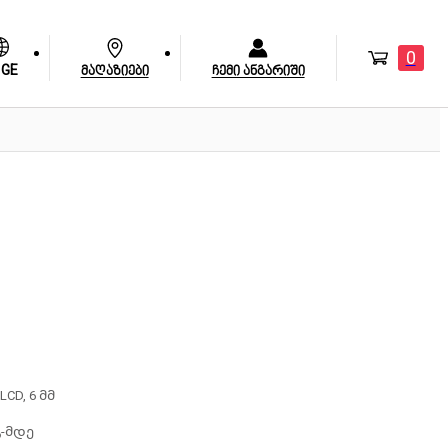
0
GE
მაღაზიები
ჩემი ანგარიში
LCD, 6 მმ
გ-მდე