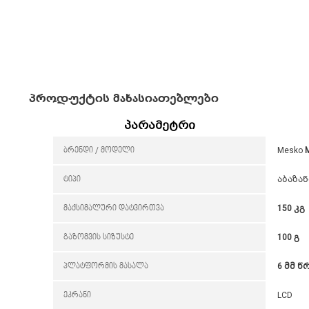
პროდუქტის მახასიათებლები
პარამეტრი
ბრენდი / მოდელი
Mesko
ტიპი
აბაზა
მაქსიმალური დატვირთვა
150 კგ
გაზომვის სიზუსტე
100 გ
პლატფორმის მასალა
6 მმ 
ეკრანი
LCD