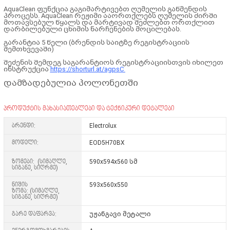
AquaClean ფუნქცია გაგიმარტივებთ ღუმელის გაწმენდის
პროცესს. AquaClean რეჟიმი ააორთქლებს ღუმელის ძირში
მოთავსებულ წყალს და მარტივად შეძლებთ ორთქლით
დარბილებული ცხიმის ნარჩენების მოცილებას.
გარანტია 5 წელი (ბრენდის საიტზე რეგისტრაციის
შემთხვევაში)
შეძენის შემდეგ საგარანტიოს რეგისტრაციისთვის იხილეთ
ინსტრუქცია
https://shorturl.at/agpsC
დამზადებულია პოლონეთში
პროდუქტის მახასიათებლები და ტექნიკური დეტალები
ბრენდი:
Electrolux
მოდელი:
EOD5H70BX
ზომები: (სიმაღლე,
590x594x560 სმ
სიგანე, სიღრმე)
ნიშის
593x560x550
ზომა: (სიმაღლე,
სიგანე, სიღრმე)
გარე დაფარვა:
უჟანგავი მეტალი