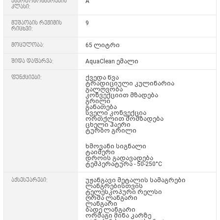
ენერგომოხმარების
A
კლასი:
მუშაობის რეჟიმის
9
რიცხვი:
მოცულობა:
65 ლიტრი
შიდა დაფარვა:
AquaClean ემალი
ფუნქციები:
ქვედა წვა
ტრადიციული კულინარია
გალღვობა
კონვექციით მზადება
გრილი
განათება
სველი კონვექცია
ორთქლით მომზადება
ცხელი ჰაერი
ტურბო გრილი
ხმოვანი სიგნალი
ტაიმერი
დროის გადავადება
ტემპერატურა - 50-250°C
აქსესუარები:
უჟანგავი მეტალის სამაგრები
ლანგრებისთვის
ტელესკოპური რელსი
ღრმა ლანგარი
ლანგარი
ბადე ლანგარი
ორმაგი მინა კარზე