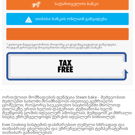
საქართველოს ბანკი
თიბისი ბანკის ონლაინ განვადება
* გთხოვთ შეგვატყობინოთ, როგორც კი დაგიმტკიცდებათ განვადება,
რადგან დროულად მოვახერხოთ ინვოისის გაგზავნა ბანკში
ორთქლით მომზადების ფუნქცია Steam bake - მეშვეობით
შეძლებთ სახლში მოამზადოთ ისეთივე გემრიელი
ცომეული, როგორც საუკეთესო საცხობებში მხოლოდ
ღილაკზე ერთი ხელის დაჭერით. ტენიანობა ხელს
შეუწყობს ცომის იდეალურ ამოსვლას, შემდგომ კი მშრალი
სიცხე უზრუნველყოფს ქერქის იდეალურ სიწითლეს.
Even Cooking სისტემის დახმარებით ღუმელი სწრაფად და
თანაბრად ცხელდება და უზრუნველყოფს ტემპერატურის
თანაბარ განაწილებას.