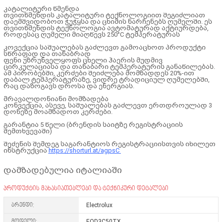
კატალიტური წმენდა
თვითწმენდის კატალიტური ტექნოლოგიით შეგიძლიათ
დაემშვიდობოთ ჭუჭყსა და ცხიმის ნარჩენებს ღუმელში. ეს
თვითწმენდის ტექნოლოგია ავტომატურად აქტიურდება,
როდესაც ღუმელი მიაღწევს 250°C ტემპერატურას
კოვექცია საშუალებას გაძლევთ გამოაცხოთ პროდუქტი
სწრაფად და თანაბრად
ფენი უზრუნველყოფს ცხელი ჰაერის მუდმივ
ცირკულაციასა და თანაბარი ტემპერატურის განაწილებას.
ამ პირობებში, კერძები შეიძლება მომზადდეს 20%-ით
დაბალ ტემპერატურაზე, ვიდრე ტრადიციულ ღუმელებში,
რაც დაზოგავს დროსა და ენერგიას.
მრავალდონიანი მომზადება
კონვექცია, ასევე, საშუალებას გაძლევთ ერთდროულად 3
დონეზე მოამზადოთ კერძები.
გარანტია 5 წელი (ბრენდის საიტზე რეგისტრაციის
შემთხვევაში)
შეძენის შემდეგ საგარანტიოს რეგისტრაციისთვის იხილეთ
ინსტრუქცია
https://shorturl.at/agpsC
დამზადებულია იტალიაში
პროდუქტის მახასიათებლები და ტექნიკური დეტალები
ბრენდი:
Electrolux
მოდელი:
EOD3C50TX