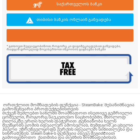
საქართველოს ბანკი
თიბისი ბანკის ონლაინ განვადება
* გთხოვთ შეგვატყობინოთ, როგორც კი დაგიმტკიცდებათ განვადება,
რადგან დროულად მოვახერხოთ ინვოისის გაგზავნა ბანკში
ორთქლით მომზადების ფუნქცია - SteamBake: შესანიშნავია
გამომცხვარი პროდუქტებისთვის
თქვენ შეძლებთ სახლში მოამზადოთ ისეთივე გემრიელი
ცომეული, როგორც საუკეთესო საცხობებში, მხოლოდ
ღილაკზე ერთი ხელის დაჭერით. ტენიანობა ხელს
შეუწყობს ცომის იდეალურ ამოსვლას, შემდგომ კი ცხელი
ჰაელი უზრუნველყოფს ქერქის იდეალურ სიწითლესა და
სიხრაშუნეს. Steam bake-ს ფუნქცია ასევე შეგიძ₾იათ
გამოიყენოთო ქათმისა და თებზის მომზადებისას.