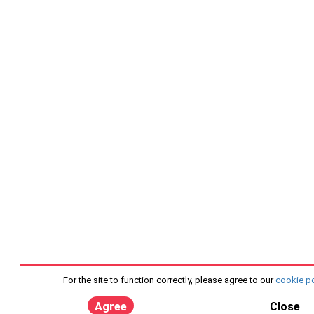
For the site to function correctly, please agree to our
cookie po
Agree
Close