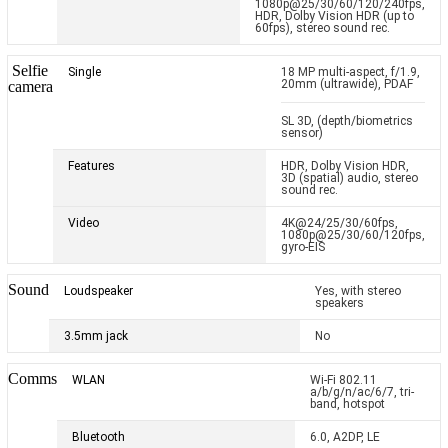
1080p@25/30/60/120/240fps,
HDR, Dolby Vision HDR (up to
60fps), stereo sound rec.
Selfie
Single
18 MP multi-aspect, f/1.9,
20mm (ultrawide), PDAF
camera
SL 3D, (depth/biometrics
sensor)
Features
HDR, Dolby Vision HDR,
3D (spatial) audio, stereo
sound rec.
Video
4K@24/25/30/60fps,
1080p@25/30/60/120fps,
gyro-EIS
Sound
Loudspeaker
Yes, with stereo
speakers
3.5mm jack
No
Comms
WLAN
Wi-Fi 802.11
a/b/g/n/ac/6/7, tri-
band, hotspot
Bluetooth
6.0, A2DP, LE