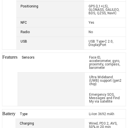
Positioning
GPS (L1+L5),
GLONASS, GALILEO,
BDS, QZSS, NavIC
NFC
Yes
Radio
No
USB
USB Type-C 2.0,
DisplayPort
Features
Sensors
Face ID,
accelerometer, gyro,
proximity, compass,
barometer
Ultra Wideband
(UWB) support (gen2
chip)
Emergency SOS,
Messages and Find
My via satellite
Battery
Type
Li-Ion 3692 mAh
Charging
Wired, PD3.2, AVS,
50% in 20 min