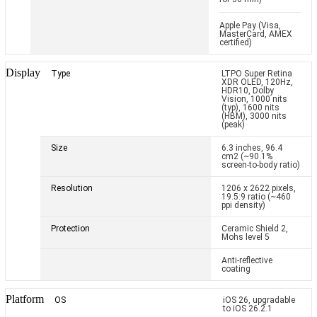
Apple Pay (Visa,
MasterCard, AMEX
certified)
Display
Type
LTPO Super Retina
XDR OLED, 120Hz,
HDR10, Dolby
Vision, 1000 nits
(typ), 1600 nits
(HBM), 3000 nits
(peak)
Size
6.3 inches, 96.4
cm
2
(~90.1%
screen-to-body ratio)
Resolution
1206 x 2622 pixels,
19.5:9 ratio (~460
ppi density)
Protection
Ceramic Shield 2,
Mohs level 5
Anti-reflective
coating
Platform
OS
iOS 26, upgradable
to iOS 26.2.1