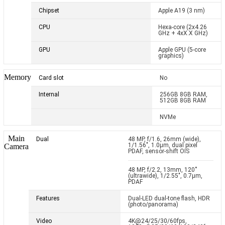
Chipset
Apple A19 (3 nm)
CPU
Hexa-core (2x4.26
GHz + 4xX.X GHz)
GPU
Apple GPU (5-core
graphics)
Memory
Card slot
No
Internal
256GB 8GB RAM,
512GB 8GB RAM
NVMe
Main
Dual
48 MP, f/1.6, 26mm (wide),
1/1.56", 1.0µm, dual pixel
Camera
PDAF, sensor-shift OIS
48 MP, f/2.2, 13mm, 120˚
(ultrawide), 1/2.55", 0.7µm,
PDAF
Features
Dual-LED dual-tone flash, HDR
(photo/panorama)
Video
4K@24/25/30/60fps,