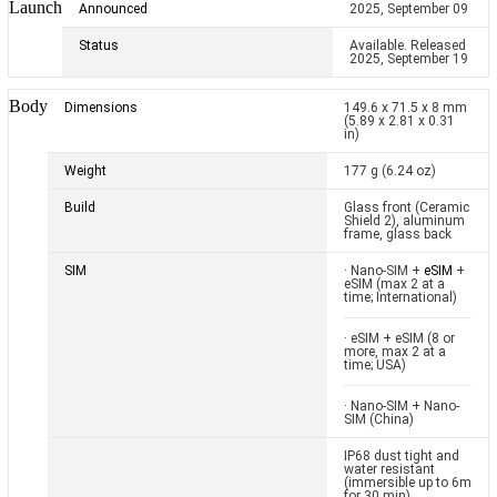
Launch
Announced
2025, September 09
Status
Available. Released
2025, September 19
Body
Dimensions
149.6 x 71.5 x 8 mm
(5.89 x 2.81 x 0.31
in)
Weight
177 g (6.24 oz)
Build
Glass front (Ceramic
Shield 2), aluminum
frame, glass back
SIM
· Nano-SIM +
eSIM
+
eSIM (max 2 at a
time; International)
· eSIM + eSIM (8 or
more, max 2 at a
time; USA)
· Nano-SIM + Nano-
SIM (China)
IP68 dust tight and
water resistant
(immersible up to 6m
for 30 min)