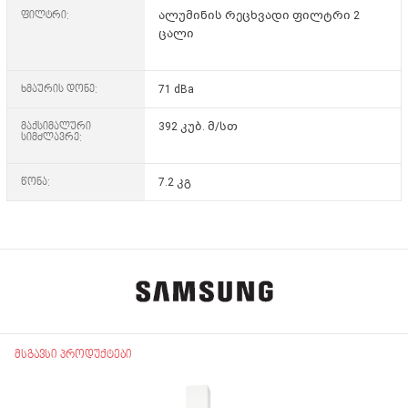
ფილტრი:
ალუმინის რეცხვადი ფილტრი 2
ცალი
ხმაურის დონე:
71 dBa
მაქსიმალური
392 კუბ. მ/სთ
სიმძლავრე:
წონა:
7.2 კგ
მსგავსი პროდუქტები