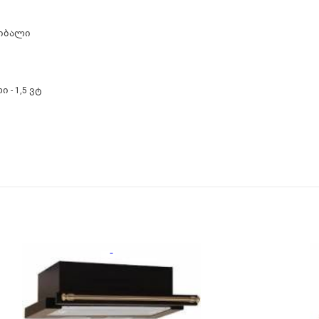
ციბალი
ი - 1,5 ვტ