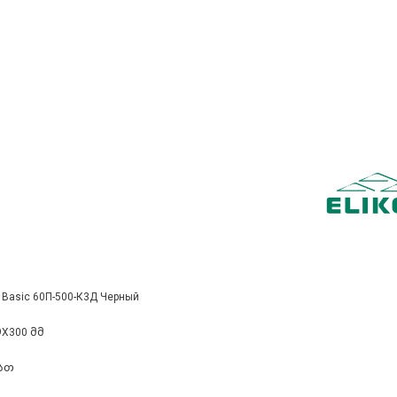
 Basic 60П-500-К3Д Черный
9X300 მმ
/სთ